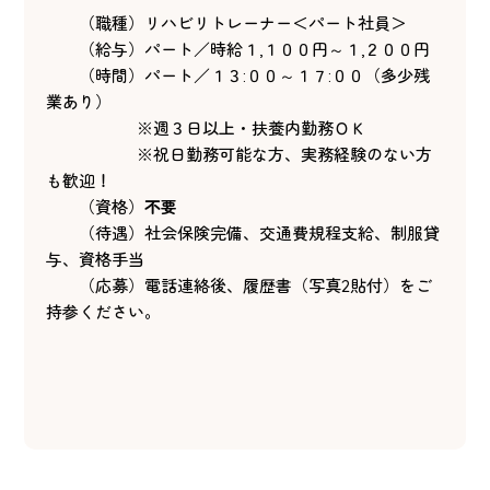
（職種）リハビリトレーナー＜パート社員＞
（給与）パート／時給１,１００円～１,２００円
（時間）パート／１３:００～１７:００（多少残
業あり）
※週３日以上・扶養内勤務ＯＫ
※祝日勤務可能な方、実務経験のない方
も歓迎！
（資格）
不要
（待遇）社会保険完備、交通費規程支給、制服貸
与、資格手当
（応募）電話連絡後、履歴書（写真2貼付）をご
持参ください。