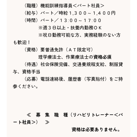
（職種）機能訓練指導員＜パート社員＞
（給与）パート／時給１,３００～１,４００円
（時間）パート／１３:００～１７:００
※週３日以上・扶養内勤務ＯＫ
※祝日勤務可能な方、実務経験のない方
も歓迎！
（資格）要普通免許（ＡＴ限定可）
理学療法士、作業療法士の
資格必須
（待遇）社会保険完備、交通費規程支給、制服貸
与、資格手当
（応募）電話連絡後、履歴書（写真貼付）をご持
参ください。
≪ 募 集 職 種（リハビリトレーナー＜パ
ート社員＞） ≫
資格は必要ありません。