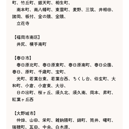
町、竹丘町、銀天町、相生町、
南本町、南八幡町、東雲町、麦野、三筑、井相田、
諸岡、板付、金の隈、金隈、
立花寺
【福岡市南区】
井尻、横手南町
【春日市】
春日原北町、春日原東町、春日原南町、春日公園、
春日、原町、千歳町、宝町、
光町、若葉台東、若葉台西、ちくし台、伯玄町、大
和町、小倉、小倉東、大谷、
日の出町、桜ヶ丘、須久北、須久南、岡本、昇町、
紅葉ヶ丘西
【大野城市】
仲畑、山田、栄町、雑餉隈町、錦町、筒井、曙町、
瑞穂町、瓦田、中央、白木原、